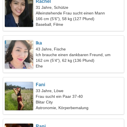
Rachel
31 Jahre, Schütze
Alleinstehende Frau sucht einen Mann
166 cm (5'6"), 58 kg (127 Pfund)
Baseball, Filme
Ika
43 Jahre, Fische
Ich brauche einen dankbaren Freund, um
zusammen zu kochen
162 cm (5'4"), 62 kg (136 Pfund)
Ehe
Fani
33 Jahre, Löwe
Frau sucht ein Paar 37-40
Blitar City
Astronomie, Körperbemalung
Rani