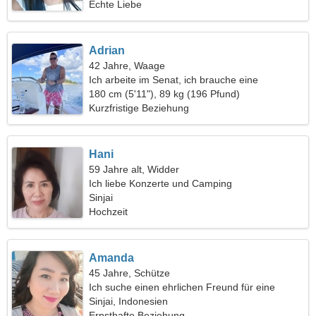
Echte Liebe
Adrian
42 Jahre, Waage
Ich arbeite im Senat, ich brauche eine
leidenschaftliche Frau
180 cm (5'11"), 89 kg (196 Pfund)
Kurzfristige Beziehung
Hani
59 Jahre alt, Widder
Ich liebe Konzerte und Camping
Sinjai
Hochzeit
Amanda
45 Jahre, Schütze
Ich suche einen ehrlichen Freund für eine
gemeinsame Reise
Sinjai, Indonesien
Ernsthafte Beziehung