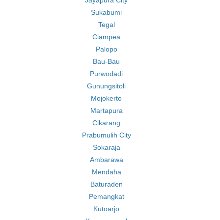
Jayapura City
Sukabumi
Tegal
Ciampea
Palopo
Bau-Bau
Purwodadi
Gunungsitoli
Mojokerto
Martapura
Cikarang
Prabumulih City
Sokaraja
Ambarawa
Mendaha
Baturaden
Pemangkat
Kutoarjo