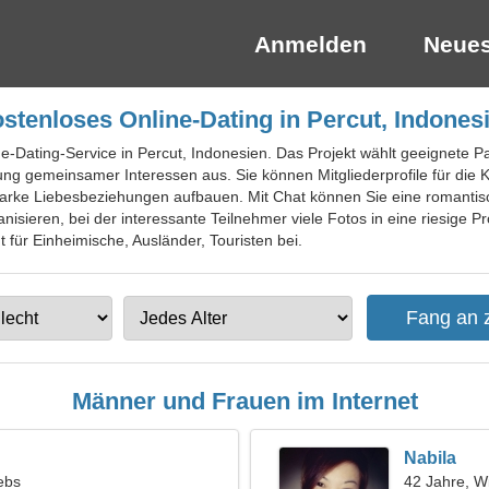
Anmelden
Neues
stenloses Online-Dating in Percut, Indones
ne-Dating-Service in Percut, Indonesien. Das Projekt wählt geeignete Pa
ng gemeinsamer Interessen aus. Sie können Mitgliederprofile für die
d starke Liebesbeziehungen aufbauen. Mit Chat können Sie eine romanti
anisieren, bei der interessante Teilnehmer viele Fotos in eine riesige 
t für Einheimische, Ausländer, Touristen bei.
Männer und Frauen im Internet
Nabila
ebs
42 Jahre, W