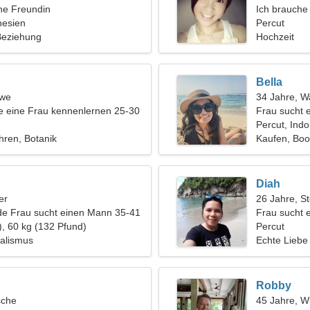
ine Freundin
Ich brauche
nesien
Spaß
Percut
 Beziehung
Hochzeit
Bella
öwe
34 Jahre, 
 eine Frau kennenlernen 25-30
Frau sucht 
Percut, Ind
hren, Botanik
Kaufen, Boo
Diah
er
26 Jahre, S
de Frau sucht einen Mann 35-41
Frau sucht 
), 60 kg (132 Pfund)
Percut
malismus
Echte Liebe
Robby
sche
45 Jahre, W