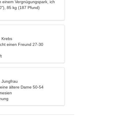
 in einem Vergnügungspark, ich
 fröhliche Frau
0"), 85 kg (187 Pfund)
, Krebs
cht einen Freund 27-30
t
, Jungfrau
eine ältere Dame 50-54
onesien
ehung