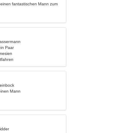
 einen fantastischen Mann zum
Wassermann
ein Paar
onesien
tfahren
teinbock
einen Mann
idder