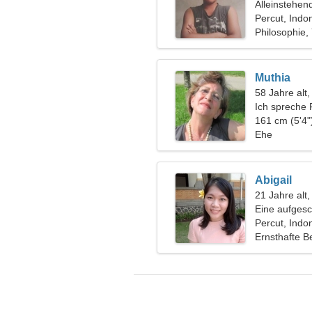
Alleinstehen
Percut, Indo
Philosophie,
Muthia
58 Jahre alt,
Ich spreche 
161 cm (5'4"
Ehe
Abigail
21 Jahre alt
Eine aufgesc
leidenschaft
Percut, Indo
Ernsthafte B