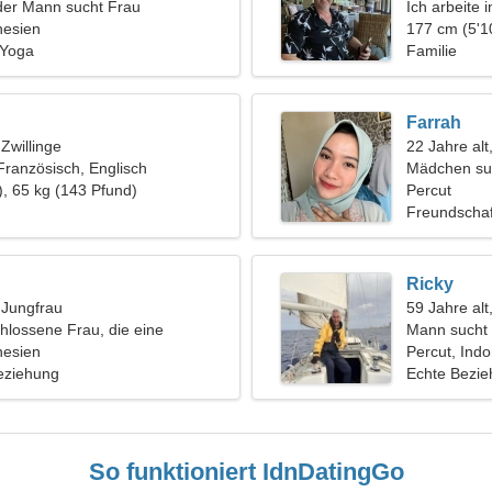
der Mann sucht Frau
Ich arbeite
nesien
brauche eine
177 cm (5'1
 Yoga
Familie
Farrah
 Zwillinge
22 Jahre alt
Französisch, Englisch
Mädchen su
), 65 kg (143 Pfund)
Percut
Freundschaf
Ricky
, Jungfrau
59 Jahre alt
hlossene Frau, die eine
Mann sucht 
liche Beziehung sucht
nesien
Percut, Ind
eziehung
Echte Bezi
So funktioniert IdnDatingGo