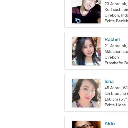
23 Jahre alt
Kerl sucht e
Cirebon, Ind
Echte Bezie
Rachel
21 Jahre alt
Mädchen suc
Cirebon
Ernsthafte B
Icha
45 Jahre, Wi
Ich brauche
Skifahren
168 cm (5'7"
Echte Liebe
Aldo