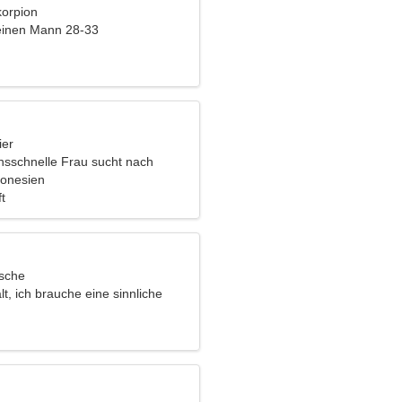
korpion
einen Mann 28-33
ier
onsschnelle Frau sucht nach
ie Ihnen
donesien
t
ische
lt, ich brauche eine sinnliche