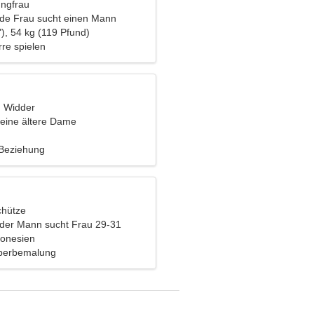
ungfrau
nde Frau sucht einen Mann
), 54 kg (119 Pfund)
rre spielen
, Widder
eine ältere Dame
 Beziehung
chütze
nder Mann sucht Frau 29-31
donesien
rperbemalung