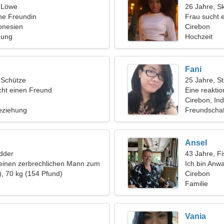
, Löwe
26 Jahre, S
ine Freundin
Frau sucht 
onesien
Cirebon
hung
Hochzeit
Fani
, Schütze
25 Jahre, St
ht einen Freund
Eine reakti
jemandem w
Cirebon, In
eziehung
Freundschaf
Ansel
dder
43 Jahre, F
 einen zerbrechlichen Mann zum
Ich bin Anwa
), 70 kg (154 Pfund)
Frau
Cirebon
Familie
Vania