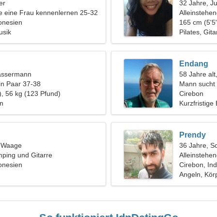
er
32 Jahre, J
 eine Frau kennenlernen 25-32
Alleinstehe
onesien
165 cm (5'5"
usik
Pilates, Gita
Endang
assermann
58 Jahre alt
in Paar 37-38
Mann sucht 
), 56 kg (123 Pfund)
Cirebon
n
Kurzfristige
Prendy
, Waage
36 Jahre, S
mping und Gitarre
Alleinstehe
onesien
Cirebon, In
Angeln, Kö