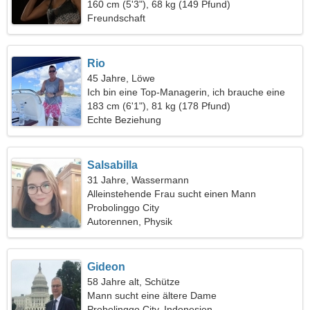
160 cm (5'3"), 68 kg (149 Pfund)
Freundschaft
Rio
45 Jahre, Löwe
Ich bin eine Top-Managerin, ich brauche eine
coole Frau
183 cm (6'1"), 81 kg (178 Pfund)
Echte Beziehung
Salsabilla
31 Jahre, Wassermann
Alleinstehende Frau sucht einen Mann
Probolinggo City
Autorennen, Physik
Gideon
58 Jahre alt, Schütze
Mann sucht eine ältere Dame
Probolinggo City, Indonesien