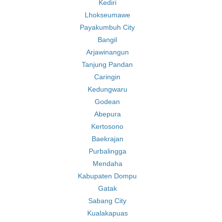
Kediri
Lhokseumawe
Payakumbuh City
Bangil
Arjawinangun
Tanjung Pandan
Caringin
Kedungwaru
Godean
Abepura
Kertosono
Baekrajan
Purbalingga
Mendaha
Kabupaten Dompu
Gatak
Sabang City
Kualakapuas