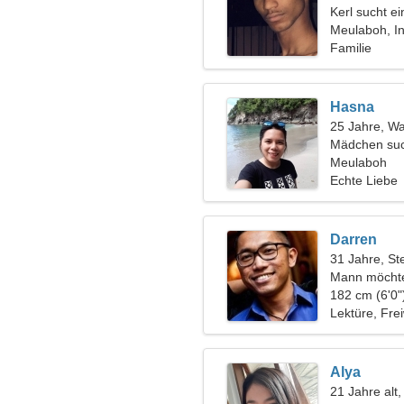
Kerl sucht e
Meulaboh, I
Familie
Hasna
25 Jahre, W
Mädchen suc
Meulaboh
Echte Liebe
Darren
31 Jahre, St
Mann möchte
182 cm (6'0"
Lektüre, Frei
Alya
21 Jahre alt