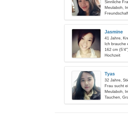
Sinnliche Fr
Date
Meulaboh, I
Freundschaf
Jasmine
41 Jahre, Kr
Ich brauche 
reisen
162 cm (5'4"
Hochzeit
Tyas
32 Jahre, Sti
Frau sucht e
Meulaboh, I
Tauchen, Graf