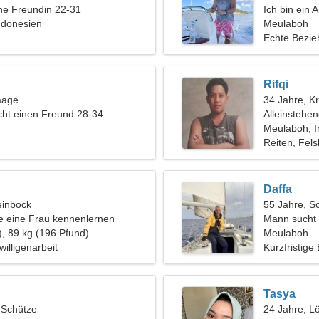
ine Freundin 22-31
Ich bin ein 
ndonesien
sinnlichen F
Meulaboh
Echte Bezi
Rifqi
aage
34 Jahre, K
ht einen Freund 28-34
Alleinstehe
Meulaboh, I
Reiten, Fels
Daffa
einbock
55 Jahre, S
 eine Frau kennenlernen
Mann sucht 
), 89 kg (196 Pfund)
Meulaboh
willigenarbeit
Kurzfristige
Tasya
, Schütze
24 Jahre, L