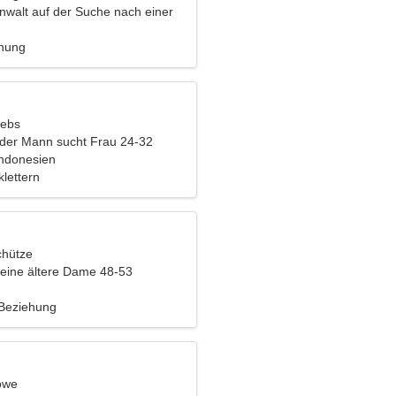
Anwalt auf der Suche nach einer
rau
ehung
rebs
nder Mann sucht Frau 24-32
ndonesien
klettern
chütze
eine ältere Dame 48-53
 Beziehung
öwe