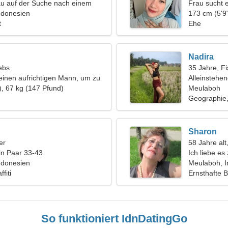
au auf der Suche nach einem
Frau sucht 
ndonesien
173 cm (5'9"
t
Ehe
Nadira
ebs
35 Jahre, F
einen aufrichtigen Mann, um zu
Alleinstehe
), 67 kg (147 Pfund)
Meulaboh
Geographie, 
Sharon
er
58 Jahre alt
in Paar 33-43
Ich liebe e
ndonesien
Meulaboh, I
fiti
Ernsthafte 
So funktioniert IdnDatingGo