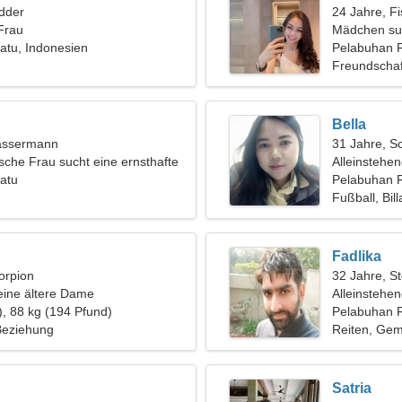
dder
24 Jahre, F
Frau
Mädchen su
atu, Indonesien
Pelabuhan 
Freundschaf
Bella
assermann
31 Jahre, S
sche Frau sucht eine ernsthafte
Alleinstehe
atu
Pelabuhan R
Fußball, Bill
Fadlika
orpion
32 Jahre, S
eine ältere Dame
Alleinstehe
), 88 kg (194 Pfund)
Pelabuhan 
 Beziehung
Reiten, Ge
Satria