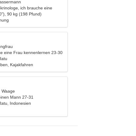
Wassermann
krinologe, ich brauche eine
au
0"), 90 kg (198 Pfund)
ehung
ungfrau
e eine Frau kennenlernen 23-30
Ratu
iben, Kajakfahren
t, Waage
einen Mann 27-31
atu, Indonesien