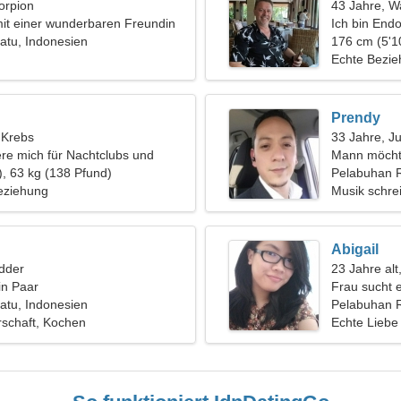
orpion
43 Jahre, 
it einer wunderbaren Freundin
Ich bin Endo
atu, Indonesien
gesellige Fr
176 cm (5'1
Echte Bezi
Prendy
, Krebs
33 Jahre, J
iere mich für Nachtclubs und
Mann möcht
), 63 kg (138 Pfund)
Pelabuhan 
eziehung
Musik schre
Abigail
dder
23 Jahre al
in Paar
Frau sucht 
atu, Indonesien
Pelabuhan R
schaft, Kochen
Echte Liebe