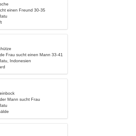
ische
cht einen Freund 30-35
Ratu
t
chütze
nde Frau sucht einen Mann 33-41
atu, Indonesien
ard
teinbock
nder Mann sucht Frau
Ratu
mälde