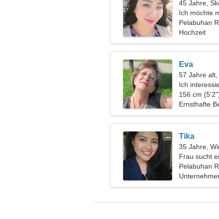
45 Jahre, Sk
Ich möchte m
ausgehen
Pelabuhan R
Hochzeit
Eva
57 Jahre alt
Ich interess
Schach
156 cm (5'2"
Ernsthafte B
Tika
35 Jahre, Wi
Frau sucht e
Pelabuhan R
Unternehmer