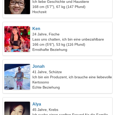
Ich liebe Geschichte und Haustiere
168 cm (5'7"), 67 kg (147 Pfund)
Hochzeit
Ken
24 Jahre, Fische
Lass uns chatten, ich bin eine unbezahlbare
Frau
166 cm (5'6"), 53 kg (116 Pfund)
Ernsthafte Beziehung
Jonah
41 Jahre, Schütze
Ich bin ein Produzent, ich brauche eine liebevolle
Frau
Kertosono
Echte Beziehung
Alya
45 Jahre, Krebs
Ich suche einen sanften Freund für die Familie