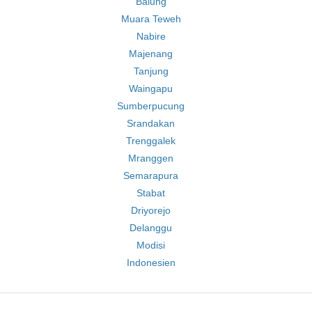
Balung
Muara Teweh
Nabire
Majenang
Tanjung
Waingapu
Sumberpucung
Srandakan
Trenggalek
Mranggen
Semarapura
Stabat
Driyorejo
Delanggu
Modisi
Indonesien