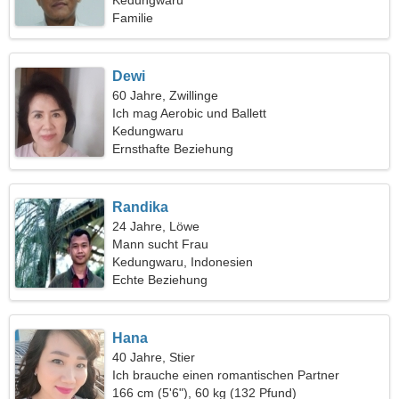
Frau
Kedungwaru
Familie
Dewi
60 Jahre, Zwillinge
Ich mag Aerobic und Ballett
Kedungwaru
Ernsthafte Beziehung
Randika
24 Jahre, Löwe
Mann sucht Frau
Kedungwaru, Indonesien
Echte Beziehung
Hana
40 Jahre, Stier
Ich brauche einen romantischen Partner
166 cm (5'6"), 60 kg (132 Pfund)