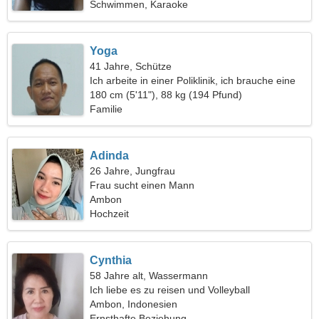
Schwimmen, Karaoke
Yoga
41 Jahre, Schütze
Ich arbeite in einer Poliklinik, ich brauche eine
leidenschaftliche Frau
180 cm (5'11"), 88 kg (194 Pfund)
Familie
Adinda
26 Jahre, Jungfrau
Frau sucht einen Mann
Ambon
Hochzeit
Cynthia
58 Jahre alt, Wassermann
Ich liebe es zu reisen und Volleyball
Ambon, Indonesien
Ernsthafte Beziehung