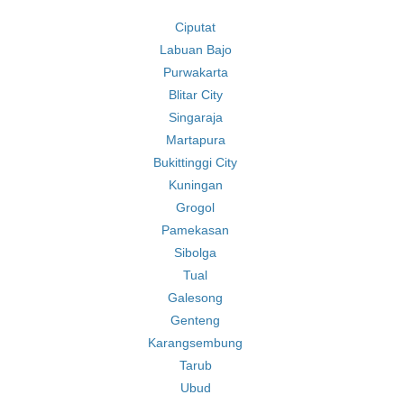
Ciputat
Labuan Bajo
Purwakarta
Blitar City
Singaraja
Martapura
Bukittinggi City
Kuningan
Grogol
Pamekasan
Sibolga
Tual
Galesong
Genteng
Karangsembung
Tarub
Ubud