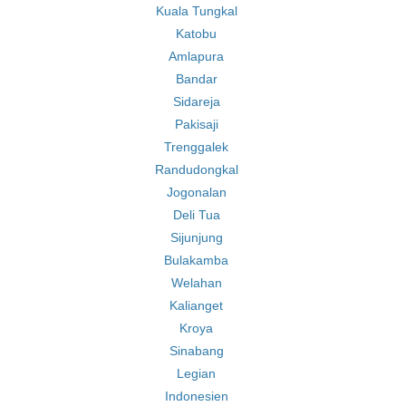
Kuala Tungkal
Katobu
Amlapura
Bandar
Sidareja
Pakisaji
Trenggalek
Randudongkal
Jogonalan
Deli Tua
Sijunjung
Bulakamba
Welahan
Kalianget
Kroya
Sinabang
Legian
Indonesien