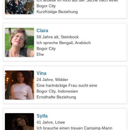
Ich arbeite im Kino auf der Suche nach einer
romantischen Frau
Bogor City
Kurzfristige Beziehung
Clara
58 Jahre alt, Steinbock
Ich spreche Bengali, Arabisch
Bogor City
Ehe
Vina
24 Jahre, Widder
Eine hartnäckige Frau sucht eine
leidenschaftliche Beziehung
Bogor City, Indonesien
Ernsthafte Beziehung
Syifa
41 Jahre, Löwe
Ich brauche einen treuen Camping-Mann