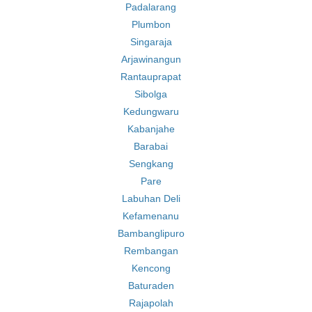
Padalarang
Plumbon
Singaraja
Arjawinangun
Rantauprapat
Sibolga
Kedungwaru
Kabanjahe
Barabai
Sengkang
Pare
Labuhan Deli
Kefamenanu
Bambanglipuro
Rembangan
Kencong
Baturaden
Rajapolah