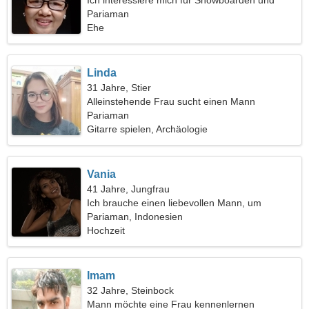
Ich interessiere mich für Snowboarden und
Geschichte
Pariaman
Ehe
Linda
31 Jahre, Stier
Alleinstehende Frau sucht einen Mann
Pariaman
Gitarre spielen, Archäologie
Vania
41 Jahre, Jungfrau
Ich brauche einen liebevollen Mann, um
zusammen zu reisen
Pariaman, Indonesien
Hochzeit
Imam
32 Jahre, Steinbock
Mann möchte eine Frau kennenlernen