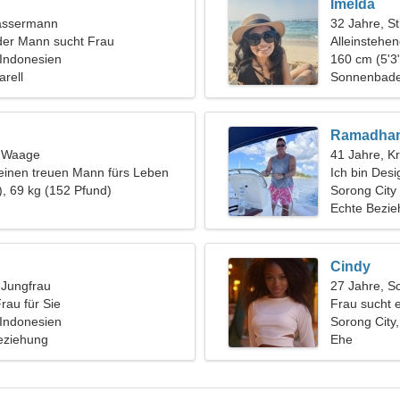
Imelda
assermann
32 Jahre, St
der Mann sucht Frau
Alleinstehe
 Indonesien
160 cm (5'3"
arell
Sonnenbade
Ramadha
, Waage
41 Jahre, K
einen treuen Mann fürs Leben
Ich bin Desi
), 69 kg (152 Pfund)
verspielte F
Sorong City
Echte Bezi
Cindy
, Jungfrau
27 Jahre, S
rau für Sie
Frau sucht 
 Indonesien
Sorong City
eziehung
Ehe