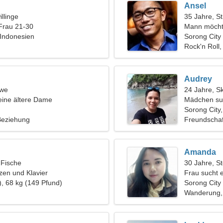
Ansel
llinge
35 Jahre, St
Frau 21-30
Mann möcht
 Indonesien
Sorong City
Rock'n Roll, 
Audrey
öwe
24 Jahre, S
eine ältere Dame
Mädchen su
Sorong City
 Beziehung
Freundschaf
Amanda
 Fische
30 Jahre, S
nzen und Klavier
Frau sucht 
), 68 kg (149 Pfund)
Sorong City
Wanderung,