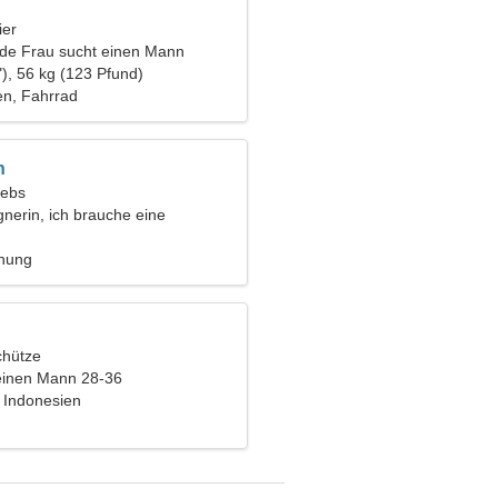
ier
nde Frau sucht einen Mann
), 56 kg (123 Pfund)
n, Fahrrad
n
rebs
gnerin, ich brauche eine
rau
ehung
chütze
einen Mann 28-36
, Indonesien