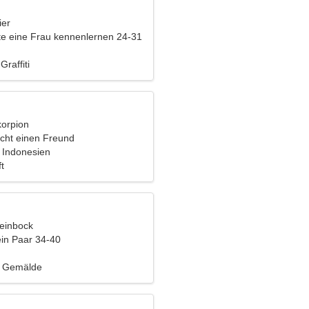
ier
e eine Frau kennenlernen 24-31
Graffiti
korpion
cht einen Freund
, Indonesien
t
teinbock
ein Paar 34-40
 Gemälde