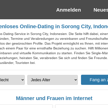
Anmelden
Neues
enloses Online-Dating in Sorong City, Indon
ne-Dating-Service in Sorong City, Indonesien. Die Seite hilft dabei, ein
ründen, Termine und Verabredungen zu vereinbaren und Freundschaften
otos der gewünschten Profile. Das Projekt ermöglicht es Ihnen, mit int
ach einem Paar für eine ernsthafte Beziehung zu suchen. Hilft Milli
nbaren und virtuelle Kommunikation zu starten. Finden Sie Single-Männ
ziehungen, heiraten Sie, verabreden Sie sich und finden Sie Freunde.
usländer, Touristen bei.
Männer und Frauen im Internet